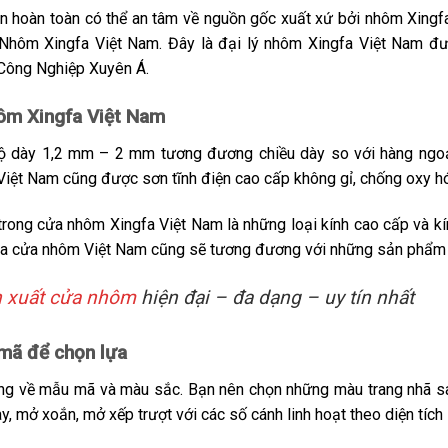
n hoàn toàn có thể an tâm về nguồn gốc xuất xứ bởi nhôm Xingf
ôm Xingfa Việt Nam. Đây là đại lý nhôm Xingfa Việt Nam đượ
 Công Nghiệp Xuyên Á.
hôm Xingfa Việt Nam
độ dày 1,2 mm – 2 mm tương đương chiều dày so với hàng ngo
iệt Nam cũng được sơn tĩnh điện cao cấp không gỉ, chống oxy h
trong cửa nhôm Xingfa Việt Nam là những loại kính cao cấp và 
của cửa nhôm Việt Nam cũng sẽ tương đương với những sản phẩm
n xuất cửa nhôm
hiện đại – đa dạng – uy tín nhất
 mã để chọn lựa
ng về mẫu mã và màu sắc. Bạn nên chọn những màu trang nhã s
y, mở xoắn, mở xếp trượt với các số cánh linh hoạt theo diện tíc