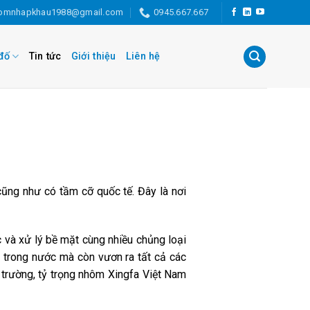
omnhapkhau1988@gmail.com
0945.667.667
đố
Tin tức
Giới thiệu
Liên hệ
cũng như có tầm cỡ quốc tế. Đây là nơi
và xử lý bề mặt cùng nhiều chủng loại
 trong nước mà còn vươn ra tất cả các
 trường, tỷ trọng nhôm Xingfa Việt Nam