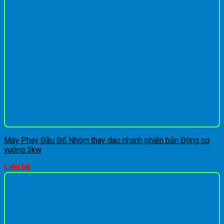
Máy Phay Đầu Đố Nhôm thay dao nhanh phiên bản Động cơ
vuông 3kw
Liên hệ