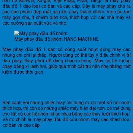
như hệ Kenwin, Xingfa, Việt Pháp, PMA, Yangli là máy phay
đầu đố 1 dao loại cơ bản và cao cấp. Đây là máy phay cho ra
các sản phẩm đẹp mắt sau khi phay thanh nhôm. Với cấu tạo
máy gọn nhẹ, ít chiếm diện tích, thích hợp với các nhà máy và
các xưởng sản xuất vừa và nhỏ.
Máy phay đầu đố nhôm NANO MACHINE
Máy phay đầu đố 1 dao có công suất hoạt động máy cao
nhưng chi phí lại thấp. Người dùng có thể tùy ý điều chỉnh vị trí
dao phay, thay phôi dễ dàng nhanh chóng. Máy có hệ thống
chạy bằng xi lanh hơi, giúp quá trình cắt trở nên nhẹ nhàng, tiết
kiệm được thời gian.
Máy phay đầu đố dùng cho tất cả các hệ nhôm
khác nhau
Bên cạnh với những chiếc máy chỉ dùng được một số hệ nhôm
thích hợp, thì còn có những chiếc máy hiện đại hơn, có thể dùng
cho tất cả các hệ nhôm khác nhau bằng các thay lưỡi thích hợp.
Và đó chính là máy phay đầu đố cửa nhôm thay dao nhanh loại
cơ bản và cao cấp.