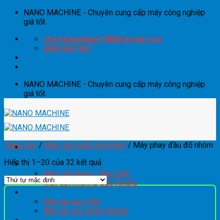
Skip
NANO MACHINE - Chuyên cung cấp máy công nghiệp
to
giá tốt
content
nhomnhapkhau1988@gmail.com
0945.667.667
NANO MACHINE - Chuyên cung cấp máy công nghiệp
giá tốt
Trang chủ
/
Máy sản xuất cửa nhôm
/
Máy phay đầu đố nhôm
Hiển thị 1–20 của 32 kết quả
Máy cắt nhôm 2 đầu
Máy cắt nhôm 2 đầu CNC
Máy cắt nhôm 2 đầu Xingfa
Máy ép góc
Máy ép góc CNC
Máy ép góc nhôm Xingfa