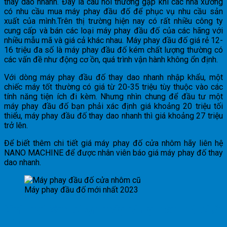
thay dao nhanh. Đây là câu hỏi thường gặp khi các nhà xưởng
có nhu cầu mua máy phay đầu đố để phục vụ nhu cầu sản
xuất của mình.Trên thị trường hiện nay có rất nhiều công ty
cung cấp và bán các loại máy phay đầu đố của các hãng với
nhiều mẫu mã và giá cả khác nhau. Máy phay đầu đố giá rẻ 12-
16 triệu đa số là máy phay đầu đố kém chất lượng thường có
các vấn đề như động cơ ồn, quá trình vận hành không ổn định.
Với dòng máy phay đầu đố thay dao nhanh nhập khẩu, một
chiếc máy tốt thường có giá từ 20-35 triệu tùy thuộc vào các
tính năng tiện ích đi kèm. Nhưng nhìn chung để đầu tư một
máy phay đầu đố bạn phải xác định giá khoảng 20 triệu tối
thiểu, máy phay đầu đố thay dao nhanh thì giá khoảng 27 triệu
trở lên.
Để biết thêm chi tiết giá máy phay đố cửa nhôm hãy liên hệ
NANO MACHINE để được nhân viên báo giá máy phay đố thay
dao nhanh.
Máy phay đầu đố mới nhất 2023
Kinh nghiệm chọn máy phay đầu đố chất
lượng