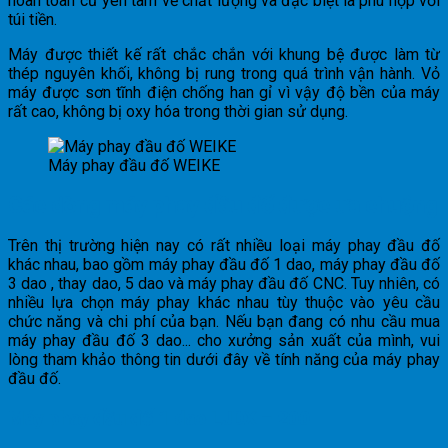
hoàn toàn cứ yên tâm về chất lượng và đặc biệt là phù hợp với
túi tiền.
Máy được thiết kế rất chắc chắn với khung bệ được làm từ
thép nguyên khối, không bị rung trong quá trình vận hành. Vỏ
máy được sơn tĩnh điện chống han gỉ vì vậy độ bền của máy
rất cao, không bị oxy hóa trong thời gian sử dụng.
Máy phay đầu đố WEIKE
Các dòng máy phay đầu đố được ưa chuộng
Trên thị trường hiện nay có rất nhiều loại máy phay đầu đố
khác nhau, bao gồm máy phay đầu đố 1 dao, máy phay đầu đố
3 dao , thay dao, 5 dao và máy phay đầu đố CNC. Tuy nhiên, có
nhiều lựa chọn máy phay khác nhau tùy thuộc vào yêu cầu
chức năng và chi phí của bạn. Nếu bạn đang có nhu cầu mua
máy phay đầu đố 3 dao... cho xưởng sản xuất của mình, vui
lòng tham khảo thông tin dưới đây về tính năng của máy phay
đầu đố.
Máy phay đầu đố 1 dao LJDX – 200