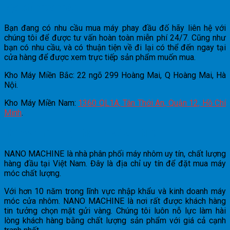
Địa chỉ mua máy
Bạn đang có nhu cầu mua máy phay đầu đố hãy liên hệ với
chúng tôi để được tư vấn hoàn toàn miễn phí 24/7. Cũng như
bạn có nhu cầu, và có thuận tiện về đi lại có thể đến ngay tại
cửa hàng để được xem trực tiếp sản phẩm muốn mua.
Kho Máy Miền Bắc: 22 ngõ 299 Hoàng Mai, Q Hoàng Mai, Hà
Nội.
Kho Máy Miền Nam:
1360 QL1A, Tân Thới An, Quận 12, Hồ Chí
Minh
.
Tại sao nên chọn NANO MACHINE?
NANO MACHINE là nhà phân phối máy nhôm uy tín, chất lượng
hàng đầu tại Việt Nam. Đây là địa chỉ uy tín để đặt mua máy
móc chất lượng.
Với hơn 10 năm trong lĩnh vực nhập khẩu và kinh doanh máy
móc cửa nhôm. NANO MACHINE là nơi rất được khách hàng
tin tưởng chọn mặt gửi vàng. Chúng tôi luôn nỗ lực làm hài
lòng khách hàng bằng chất lượng sản phẩm với giá cả cạnh