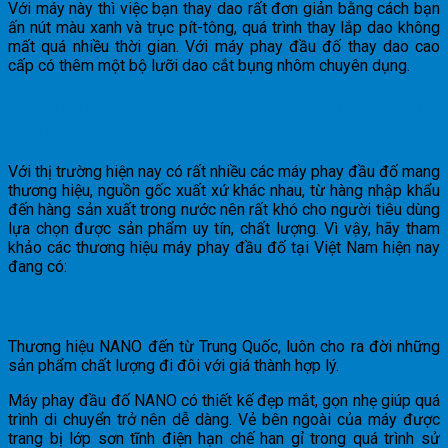
Với máy này thì việc bạn thay dao rất đơn giản bằng cách bạn
ấn nút màu xanh và trục pít-tông, quá trình thay lắp dao không
mất quá nhiều thời gian. Với máy phay đầu đố thay dao cao
cấp có thêm một bộ lưỡi dao cắt bụng nhôm chuyên dụng.
Các hãng máy phay đầu đố phổ biến tại Việt
Nam
Với thị trường hiện nay có rất nhiều các máy phay đầu đố mang
thương hiệu, nguồn gốc xuất xứ khác nhau, từ hàng nhập khẩu
đến hàng sản xuất trong nước nên rất khó cho người tiêu dùng
lựa chọn được sản phẩm uy tín, chất lượng. Vì vậy, hãy tham
khảo các thương hiệu máy phay đầu đố tại Việt Nam hiện nay
đang có:
Máy phay đầu đố NANO
Thương hiệu NANO đến từ Trung Quốc, luôn cho ra đời những
sản phẩm chất lượng đi đôi với giá thành hợp lý.
Máy phay đầu đố NANO có thiết kế đẹp mắt, gọn nhẹ giúp quá
trình di chuyển trở nên dễ dàng. Vẻ bên ngoài của máy được
trang bị lớp sơn tĩnh điện hạn chế han gỉ trong quá trình sử