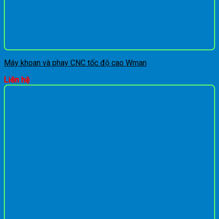
Máy khoan và phay CNC tốc độ cao Wman
Liên hệ