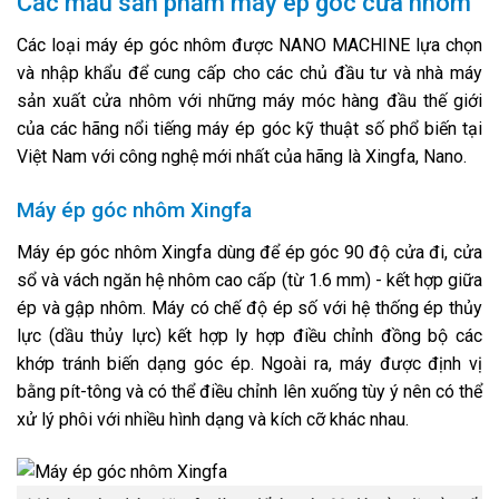
Các mẫu sản phẩm máy ép góc cửa nhôm
Các loại máy ép góc nhôm được NANO MACHINE lựa chọn
và nhập khẩu để cung cấp cho các chủ đầu tư và nhà máy
sản xuất cửa nhôm với những máy móc hàng đầu thế giới
của các hãng nổi tiếng máy ép góc kỹ thuật số phổ biến tại
Việt Nam với công nghệ mới nhất của hãng là Xingfa, Nano.
Máy ép góc nhôm Xingfa
Máy ép góc nhôm Xingfa dùng để ép góc 90 độ cửa đi, cửa
sổ và vách ngăn hệ nhôm cao cấp (từ 1.6 mm) - kết hợp giữa
ép và gập nhôm. Máy có chế độ ép số với hệ thống ép thủy
lực (dầu thủy lực) kết hợp ly hợp điều chỉnh đồng bộ các
khớp tránh biến dạng góc ép. Ngoài ra, máy được định vị
bằng pít-tông và có thể điều chỉnh lên xuống tùy ý nên có thể
xử lý phôi với nhiều hình dạng và kích cỡ khác nhau.