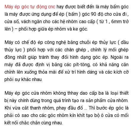
Máy ép góc tự động cnc
hay được biết đến là máy bấm góc
là máy được ứng dụng để ép ( bấm ) góc 90 độ cho cửa đi ,
cửa sổ, vách ngăn cho các hệ nhôm cao cấp ( từ 1 , 6mm trở
lên ) – phối hợp giữa ép nhôm và ke góc.
Máy có chế độ ép công nghệ bằng chuỗi ép thủy lực ( dầu
thủy lực ) phối hợp với các chân ghép , chỉnh lý mối ghép
đồng nhất giúp tránh thay đổi hình dạng góc ép. Ngoài ra
máy đã được định vị bằng các pít-tông, có khả năng căn
chỉnh lên xuống thỏa mái để xử trí hình dáng và các kích cỡ
phôi sự khác nhau.
Máy ép góc cửa nhôm không thhay dao cấp ba là loại thiết
bị này chính dùng trong quá trình tạo ra sản phẩm cửa nhôm.
Khi vừa cắt thanh nhôm, phay đầu đố ... Thì bước ép góc là
phải có sao cho các góc nhôm kín khít tạo bộ ô cửa có mối
kết nối chắc chắn cùng nhau.