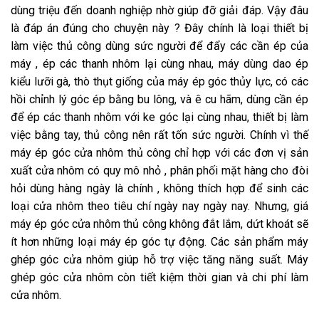
dùng triệu đến doanh nghiệp nhờ giúp đỡ giải đáp. Vậy đâu
là đáp án đúng cho chuyện này ? Đây chính là loại thiết bị
làm việc thủ công dùng sức người để đẩy các cần ép của
máy , ép các thanh nhôm lại cùng nhau, máy dùng dao ép
kiểu lưỡi gà, thò thụt giống của máy ép góc thủy lực, có các
hồi chỉnh lý góc ép bằng bu lông, và ê cu hãm, dùng cần ép
để ép các thanh nhôm với ke góc lại cùng nhau, thiết bị làm
việc bằng tay, thủ công nên rất tốn sức người. Chính vì thế
máy ép góc cửa nhôm thủ công chỉ hợp với các đơn vị sản
xuất cửa nhôm có quy mô nhỏ , phân phối mặt hàng cho đòi
hỏi dùng hàng ngày là chính , không thích hợp để sinh các
loại cửa nhôm theo tiêu chí ngày nay ngày nay. Nhưng, giá
máy ép góc cửa nhôm thủ công không đắt lắm, dứt khoát sẽ
ít hơn những loại máy ép góc tự động. Các sản phẩm máy
ghép góc cửa nhôm giúp hỗ trợ việc tăng năng suất. Máy
ghép góc cửa nhôm còn tiết kiệm thời gian và chi phí làm
cửa nhôm.