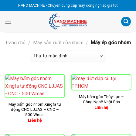
Skip
NANO MACHINE - Chuyên cung cấp máy công nghiệp giá tốt
to
content
Trang chủ
/
Máy sản xuất cửa nhôm
/
Máy ép góc nhôm
Máy bấm góc Thủy Lực –
Công Nghệ Nhật Bản
Máy bấm góc nhôm Xingfa tự
Liên hệ
động CNC LJJAS – CNC –
500 Wman
Liên hệ