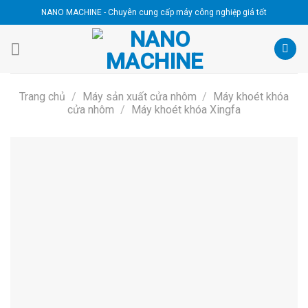
Skip
NANO MACHINE - Chuyên cung cấp máy công nghiệp giá tốt
to
content
Trang chủ
/
Máy sản xuất cửa nhôm
/
Máy khoét khóa
cửa nhôm
/
Máy khoét khóa Xingfa