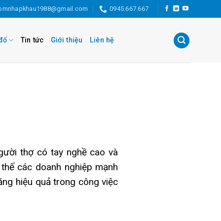
omnhapkhau1988@gmail.com
0945.667.667
đố
Tin tức
Giới thiệu
Liên hệ
người thợ có tay nghề cao và
 thế các doanh nghiệp mạnh
ng hiệu quả trong công việc