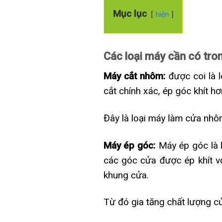
Mục lục
hiện
Các loại máy cần có tr
Máy cắt nhôm:
được coi là l
cắt chính xác, ép góc khít hơ
Đây là loại máy làm cửa nh
Máy ép góc:
Máy ép góc là
các góc cửa được ép khít v
khung cửa.
Từ đó gia tăng chất lượng c