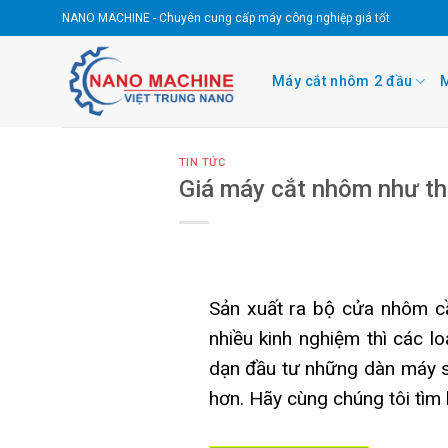
Skip
NANO MACHINE - Chuyên cung cấp máy công nghiệp giá tốt
to
content
Máy cắt nhôm 2 đầu
M
TIN TỨC
Giá máy cắt nhôm như th
Sản xuất ra bộ cửa nhôm cần
nhiều kinh nghiệm thì các 
dạn đầu tư những dàn máy s
hơn.
Hãy cùng chúng tôi tìm