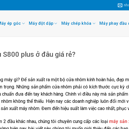
nh
áy ép góc
Máy đột dập
Máy chép khóa
Máy phay đầu 
S800 plus ở đâu giá rẻ?
g máy gì? Để sản xuất ra một bộ cửa nhôm kính hoàn hảo, đẹp m
n trọng. Những sản phẩm cửa nhôm phải có kích thước cực kỳ ch
u chuẩn đưa đến tay khách hàng. Chính vì điều này mà sản phẩ
y nhôm không thể thiếu. Hiện nay các doanh nghiệp luôn đổi mới 
 sản xuất máy nhôm. Đem đến hiệu suất làm việc cao nhất, phục 
ôm 2 đầu khác nhau, chúng tôi chuyên cung cấp các loại
máy sản 
ường hiện nay, bài viết này chúng tôi muốn giới thiệu đến các b