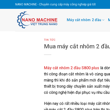
Skip
NANO MACHINE - Chuyên cung cấp máy công nghiệp giá tốt
to
content
Máy cắt nhôm 2 đầu
M
TIN TỨC
Mua máy cắt nhôm 2 đầu 
Máy cắt nhôm 2 đầu S800 plus
là dòn
thì công đoạn cắt nhôm là vô cùng qua
màng thì khi đó sản phẩm mới đạt tiê
thiết bị trong dây chuyền sản xuất má
có công nghệ hiện đại phục vụ nhu cầu
Hiện nay có rất nhiều loại máy cắt nh
về máy cắt 2 đầu S800 plus trên thị tr