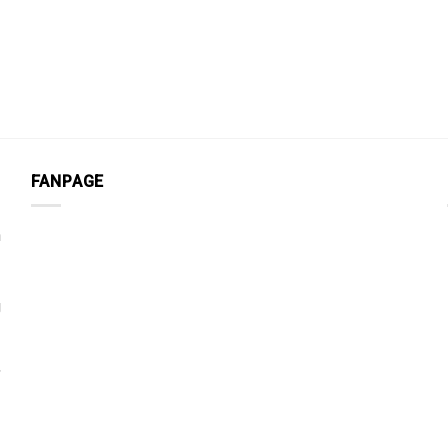
FANPAGE
n
g
,