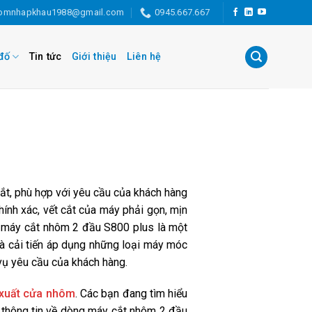
omnhapkhau1988@gmail.com
0945.667.667
đố
Tin tức
Giới thiệu
Liên hệ
ắt, phù hợp với yêu cầu của khách hàng
ính xác, vết cắt của máy phải gọn, mịn
m máy cắt nhôm 2 đầu S800 plus là một
và cải tiến áp dụng những loại máy móc
vụ yêu cầu của khách hàng.
xuất cửa nhôm
. Các bạn đang tìm hiểu
ạn thông tin về dòng máy cắt nhôm 2 đầu