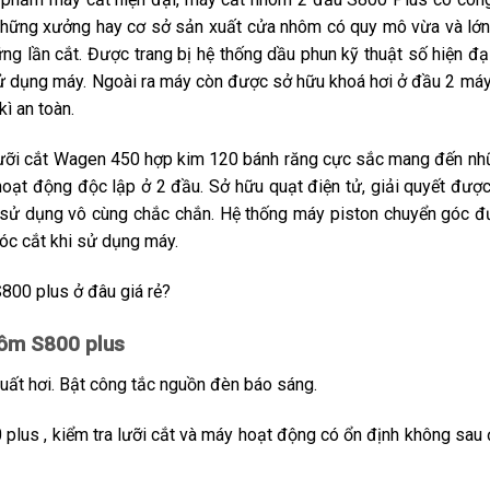
những xưởng hay cơ sở sản xuất cửa nhôm có quy mô vừa và lớn.
ững lần cắt. Được trang bị hệ thống dầu phun kỹ thuật số hiện đại
sử dụng máy. Ngoài ra máy còn được sở hữu khoá hơi ở đầu 2 máy v
ì an toàn.
ưỡi cắt Wagen 450 hợp kim 120 bánh răng cực sắc mang đến nhữ
oạt động độc lập ở 2 đầu. Sở hữu quạt điện tử, giải quyết đượ
ử dụng vô cùng chắc chắn. Hệ thống máy piston chuyển góc đư
góc cắt khi sử dụng máy.
ôm S800 plus
uất hơi. Bật công tắc nguồn đèn báo sáng.
plus , kiểm tra lưỡi cắt và máy hoạt động có ổn định không sau