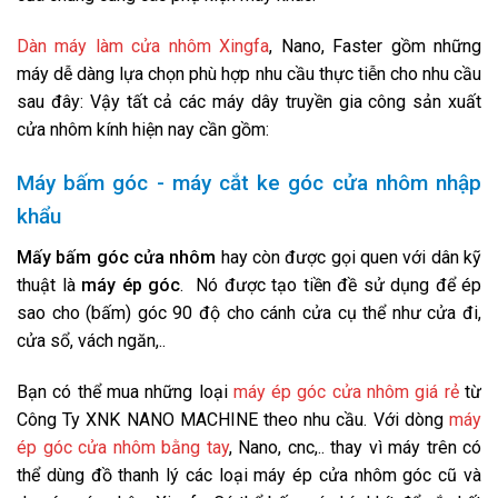
Dàn máy làm cửa nhôm Xingfa
, Nano, Faster gồm những
máy dễ dàng lựa chọn phù hợp nhu cầu thực tiễn cho nhu cầu
sau đây: Vậy tất cả các máy dây truyền gia công sản xuất
cửa nhôm kính hiện nay cần gồm:
Máy bấm góc - máy cắt ke góc cửa nhôm nhập
khẩu
Mấy bấm góc cửa nhôm
hay còn được gọi quen với dân kỹ
thuật là
máy ép góc
. Nó được tạo tiền đề sử dụng để ép
sao cho (bấm) góc 90 độ cho cánh cửa cụ thể như cửa đi,
cửa sổ, vách ngăn,..
Bạn có thể mua những loại
máy ép góc cửa nhôm giá rẻ
từ
Công Ty XNK
NANO MACHINE
theo nhu cầu. Với dòng
máy
ép góc cửa nhôm bằng tay
, Nano, cnc,.. thay vì máy trên có
thể dùng đồ thanh lý các loại máy ép cửa nhôm góc cũ và