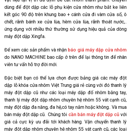
dùng để đột dập các lỗ phụ kiện cửa nhôm như bắt ke liên
kết góc 90 độ trên khung bao + cánh cửa đi vàm cửa sổ, ô
chết, rãnh bánh xe cửa lùa, hèm cửa lùa, rãnh thoát nước,..
ứng dụng với nhiều thứ thường sử dụng hiệu quả của dòng
máy đột dập Xingfa
.
Để xem các sản phẩm và nhận
báo giá máy dập cửa nhôm
do
NANO MACHINE
bao cấp ở trên để lại thông tin để nhân
viên tư vấn hỗ trợ đời mới.
Đặc biệt bạn có thể lựa chọn được bảng giá các máy đột
dập lỗ khóa cửa nhôm Việt Trung giá rẻ cùng với đó thanh lý
máy đột dập cũ như các loại máy dập đố nhôm bằng tay,
thanh lý máy đột dập nhôm chuyên hệ nhôm 55 vát cạnh cũ,
máy đột dập đa năng, đa hệ,có tay nắm hoặc không.. Và mua
bán máy đột dập cũ. Chúng tôi
cần bán máy đột dập cũ
với
giá cả cực kỳ ưu đãi tới khách hàng. Vận chuyển thanh lý
máy đột dập nhôm chuyên hệ nhôm 55 vát cạnh cũ, các loại